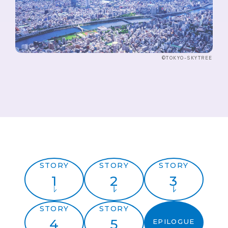
©TOKYO-SKYTREE
STORY
STORY
STORY
1
2
3
STORY
STORY
4
5
EPILOGUE