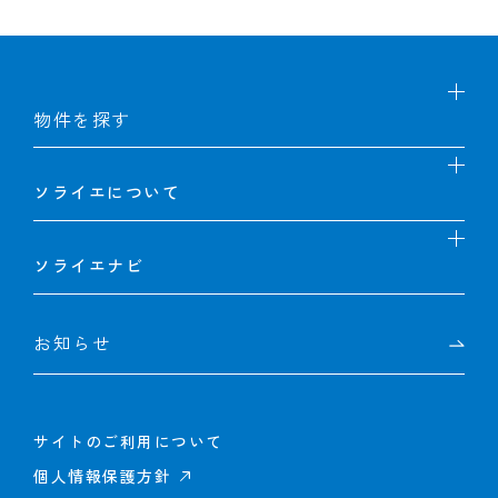
物件を探す
分譲マンション
ソライエについて
賃貸マンション
ソライエについて
分譲戸建て
ソライエナビ
ソライエの５つの価値
オフィス・別荘ほか
ソライエナビ
ソライエライフストーリー
お知らせ
街フォト
ユーザーボイス
ソライエの街＆暮らしレポート
東武鉄道の住まいづくり
サイトのご利用について
個人情報保護方針